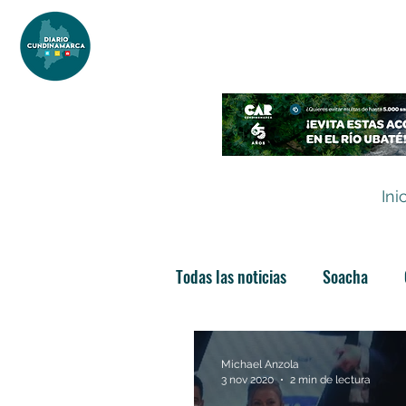
DIARIO DE CUNDINAMARCA
Independencia informativa
Ini
Todas las noticias
Soacha
Las nuevas soachunidades
Michael Anzola
3 nov 2020
2 min de lectura