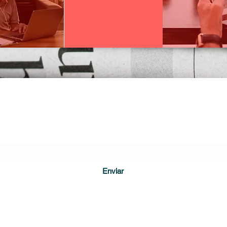
DIARIO DE CUNDINAMARCA
Formulario de suscripción
Enviar
direccion@diariodecundinamarca.com