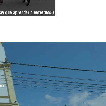
ay que aprender a movernos en
cicleta” Claudia López
no