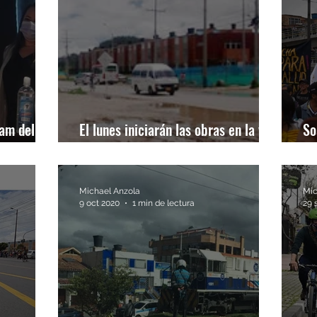
ram del
El lunes iniciarán las obras en la vía
So
3M
pa
Michael Anzola
Mic
9 oct 2020
1 min de lectura
29 