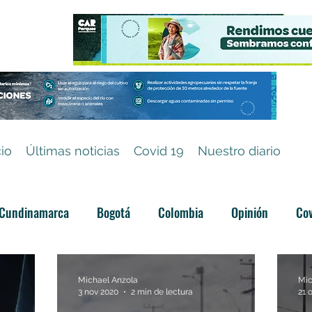
cio
Últimas noticias
Covid 19
Nuestro diario
Cundinamarca
Bogotá
Colombia
Opinión
Cov
Categoría sin título
Michael Anzola
Mic
3 nov 2020
2 min de lectura
21 