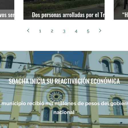
ivos será
Dos personas arrolladas por el Tren
“H
de la Sabana.
bi
1
2
3
4
5
SOACHA INICIA SU REACTIVACIÓN ECONÓMICA
l municipio recibió mil millones de pesos del gobier
nacional