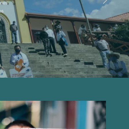
ones
os
.