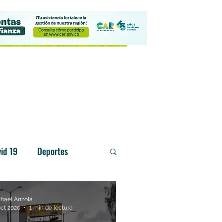
Contacto
id 19
Deportes
hael Anzola
oct 2020
1 min de lectura