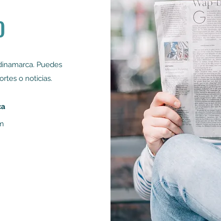
O
ndinamarca. Puedes
ortes o noticias.
ca
om