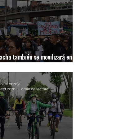
acha también se movilizará en el
ro nacional
hael Anzola
sept 2020
2 min de lectura