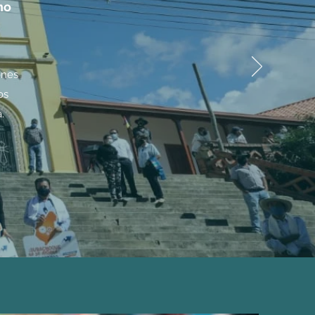
no
ones
os
.