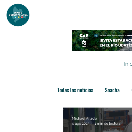
DIARIO DE CUNDINAMARCA
Independencia informativa
Ini
Todas las noticias
Soacha
Las nuevas soachunidades
Michael Anzola
4 ago 2023
1 min de lectura