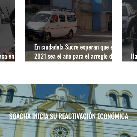
En ciudadela Sucre esperan que el
laca en
2021 sea el año para el arreglo de
Ha
nes festivo
las vías
ve
SOACHA INICIA SU REACTIVACIÓN ECONÓMICA