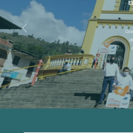
E
Gra
d