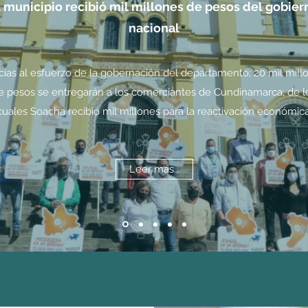
l municipio recibió mil millones de pesos del gobier
nacional
cias al esfuerzo de la gobernación del departamento; 20 mil mill
e pesos se entregarán a los comerciantes de Cundinamarca; de l
cuales Soacha recibió mil millones para la reactivación económica
Leer más...