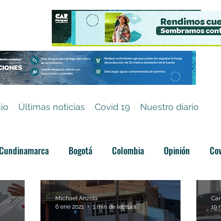
cio
Últimas noticias
Covid 19
Nuestro diario
Cundinamarca
Bogotá
Colombia
Opinión
Cov
Categoría sin título
Michael Anzola
Car
6 ene 2021
1 min de lectura
19 