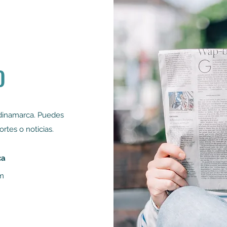
O
ndinamarca. Puedes
ortes o noticias.
ca
om