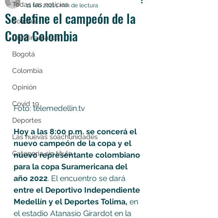
Todas las noticias
11 feb 2021
1 min de lectura
Se define el campeón de la
Soacha
Copa Colombia
Cundinamarca
Bogotá
Colombia
Opinión
Covid 19
Foto: telemedellin.tv
Deportes
Hoy a las 8:00 p.m. se concerá el 
Las nuevas soachunidades
nuevo campeón de la copa y el 
Categoría sin título
nuevo representante colombiano 
para la copa Suramericana del 
año 2022
. El encuentro se dará 
entre el Deportivo Independiente 
Medellín y el Deportes Tolima,
 en 
el estadio Atanasio Girardot en la 