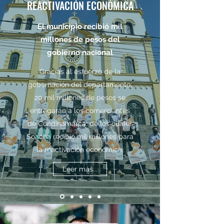
REACTIVACIÓN ECONÓMICA
El municipio recibió mil
millones de pesos del
gobierno nacional
Gracias al esfuerzo de la
gobernación del departamento;
20 mil millones de pesos se
entregarán a los comerciantes
de Cundinamarca; de los cuales
Soacha recibió mil millones para
la reactivación económica.
Leer más...