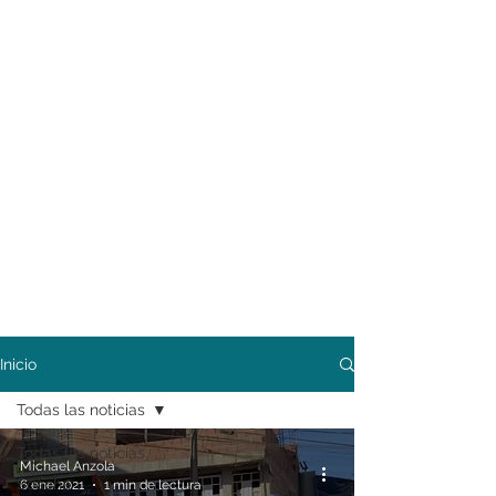
Inicio
Todas las noticias
Todas las noticias
Michael Anzola
Soacha
6 ene 2021
1 min de lectura