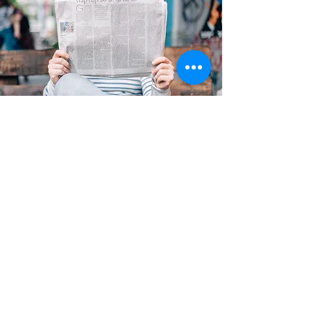
CONTACTO
Gracias por tu interés en Diario de
Cundinamarca. Puedes escribirnos para
enviarnos fotos, reportes o noticias.
Soacha, Cundinamarca
diariocundi@gmail.com