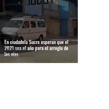
Cundinamarca
Bogotá
Colombia
Opinión
Covid 19
Deportes
En ciudadela Sucre esperan que el
Las nuevas
2021 sea el año para el arreglo de
soachunidades
las vías
Categoría sin título