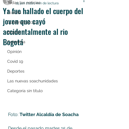
Todas las noticias
25 jun 2021
1 min de lectura
Ya fue hallado el cuerpo del
Soacha
joven que cayó
Cundinamarca
accidentalmente al rio
Bogotá
Bogotá
Colombia
Opinión
Covid 19
Deportes
Las nuevas soachunidades
Categoría sin título
Foto: 
Twitter Alcaldía de Soacha
Desde el pasado martes 15 de 