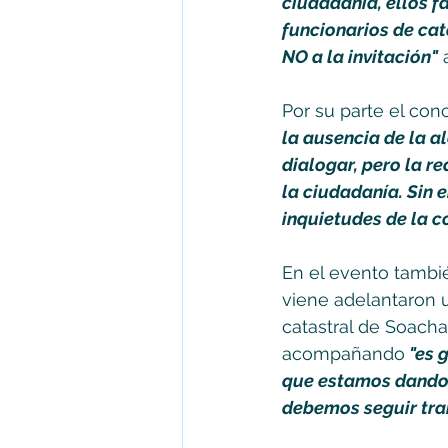
ciudadanía, ellos f
funcionarios de cat
NO a la invitación"
 
Por su parte el con
la ausencia de la a
dialogar, pero la r
la ciudadanía. Sin 
inquietudes de la 
En el evento tambié
viene adelantaron u
catastral de Soacha
acompañando
 "es 
que estamos dando u
debemos seguir tra