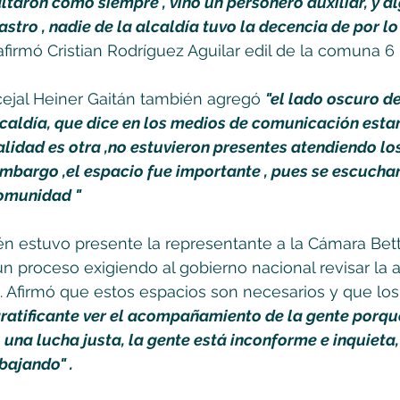
altaron como siempre , vino un personero auxiliar, y a
astro , nadie de la alcaldía tuvo la decencia de por l
afirmó Cristian Rodríguez Aguilar edil de la comuna 6 
cejal Heiner Gaitán también agregó 
"el lado oscuro de
lcaldía, que dice en los medios de comunicación estar
ealidad es otra ,no estuvieron presentes atendiendo lo
embargo ,el espacio fue importante , pues se escuchar
comunidad "
n estuvo presente la representante a la Cámara Bett
n proceso exigiendo al gobierno nacional revisar la a
. Afirmó que estos espacios son necesarios y que los
gratificante ver el acompañamiento de la gente porqu
na lucha justa, la gente está inconforme e inquieta, 
bajando" .