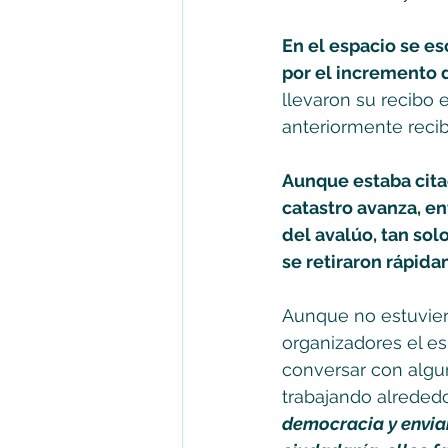
En el espacio se es
por el incremento d
llevaron su recibo
anteriormente recib
Aunque estaba citad
catastro avanza, en
del avalúo, tan sol
se retiraron rápida
Aunque no estuviero
organizadores el es
conversar con algun
trabajando alrededo
democracia y envian