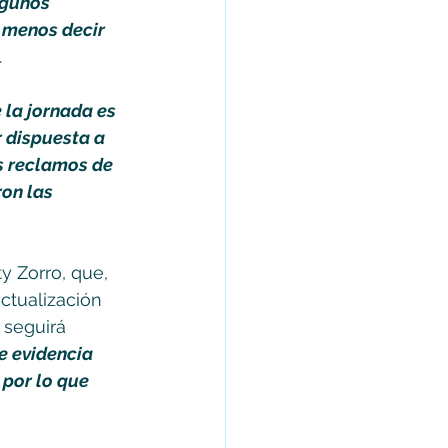
lgunos 
o menos decir 
.
 la jornada es 
 dispuesta a 
s reclamos de 
on las 
y Zorro, que, 
ctualización 
 seguirá 
e evidencia 
por lo que 