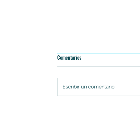
Comentarios
Escribir un comentario...
Juan Carlos Arias renuncia al
Concejo de Soacha tras cuatro
periodos consecutivos