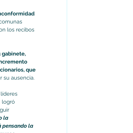
 inconformidad 
s comunas 
n los recibos 
 gabinete, 
 incremento 
cionarios, que 
r su ausencia. 
líderes 
 logró 
guir 
 la 
á pensando la 