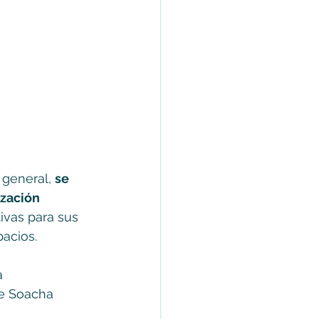
general, 
se 
ización 
ivas para sus 
acios. 
a 
de Soacha 