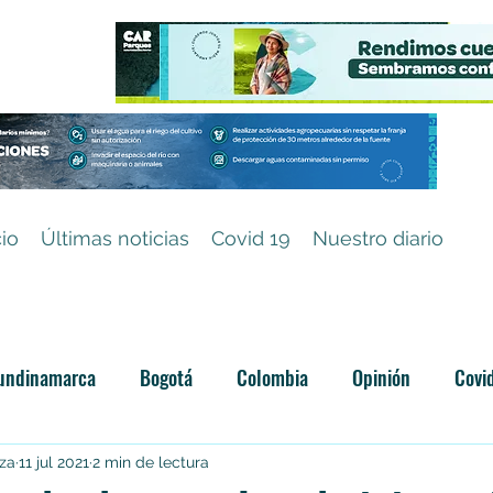
cio
Últimas noticias
Covid 19
Nuestro diario
undinamarca
Bogotá
Colombia
Opinión
Covi
Categoría sin título
iza
11 jul 2021
2 min de lectura