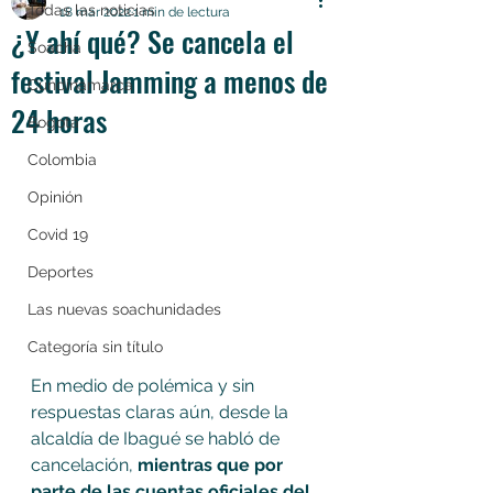
Todas las noticias
18 mar 2022
1 min de lectura
¿Y ahí qué? Se cancela el
Soacha
festival Jamming a menos de
Cundinamarca
24 horas
Bogotá
Colombia
Opinión
Covid 19
Deportes
Las nuevas soachunidades
Categoría sin título
En medio de polémica y sin 
respuestas claras aún, desde la 
alcaldía de Ibagué se habló de 
cancelación, 
mientras que por 
parte de las cuentas oficiales del 