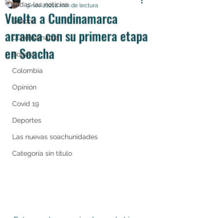
Todas las noticias
9 nov 2021
2 min de lectura
Vuelta a Cundinamarca
Soacha
arranca con su primera etapa
Cundinamarca
en Soacha
Bogotá
Colombia
Opinión
Covid 19
Deportes
Las nuevas soachunidades
Categoría sin título