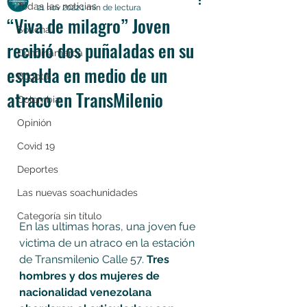
Todas las noticias
21 nov 2022
1 min de lectura
“Viva de milagro” Joven
Soacha
recibió dos puñaladas en su
Cundinamarca
espalda en medio de un
Bogotá
atraco en TransMilenio
Colombia
Opinión
Covid 19
Deportes
Las nuevas soachunidades
Categoría sin título
En las ultimas horas, una joven fue 
victima de un atraco en la estación 
de Transmilenio Calle 57. 
Tres 
hombres y dos mujeres de 
nacionalidad venezolana 