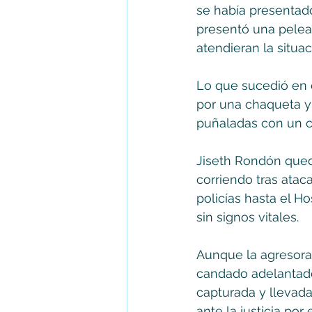
se había presentado
presentó una pelea,
atendieran la situac
Lo que sucedió en e
por una chaqueta y 
puñaladas con un c
Jiseth Rondón qued
corriendo tras atac
policías hasta el H
sin signos vitales.
Aunque la agresora 
candado adelantado 
capturada y llevad
ante la justicia por