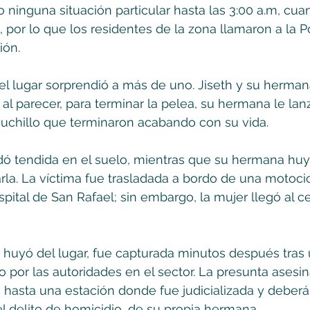
 ninguna situación particular hasta las 3:00 a.m, cua
 por lo que los residentes de la zona llamaron a la Po
ión.
l lugar sorprendió a más de uno. Jiseth y su hermana
al parecer, para terminar la pelea, su hermana le lan
uchillo que terminaron acabando con su vida.
ó tendida en el suelo, mientras que su hermana huyó
arla. La víctima fue trasladada a bordo de una motocic
ospital de San Rafael; sin embargo, la mujer llegó al 
huyó del lugar, fue capturada minutos después tras 
por las autoridades en el sector. La presunta asesin
a hasta una estación donde fue judicializada y deber
 el delito de homicidio, de su propia hermana.