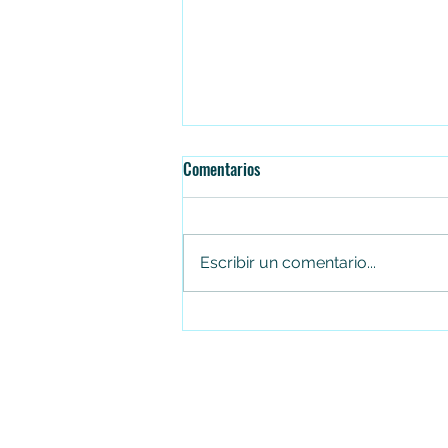
Comentarios
Escribir un comentario...
Jhon Alejandro Linares Camberos,
gerente de Canal Trece, entre los
líderes digitales más destacados
de Latinoamérica