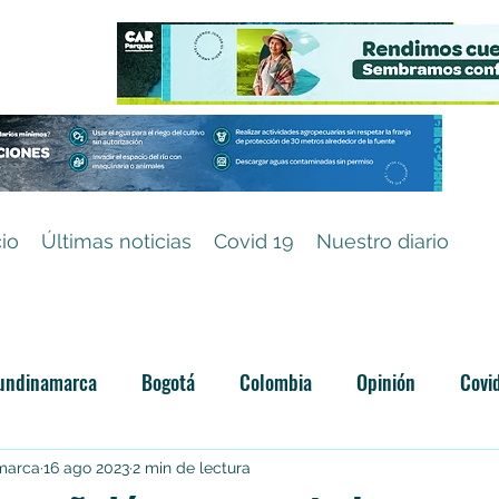
cio
Últimas noticias
Covid 19
Nuestro diario
undinamarca
Bogotá
Colombia
Opinión
Covi
Categoría sin título
amarca
16 ago 2023
2 min de lectura