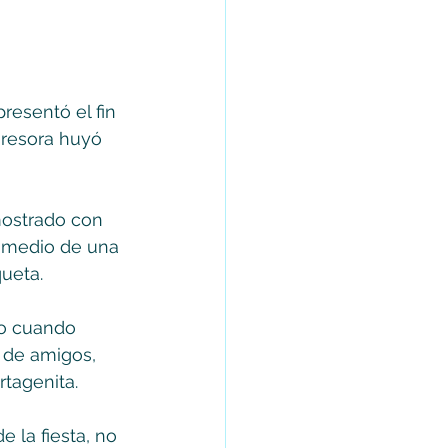
esentó el fin 
gresora huyó 
mostrado con 
 medio de una 
ueta.
o cuando 
 de amigos, 
tagenita.
 la fiesta, no 