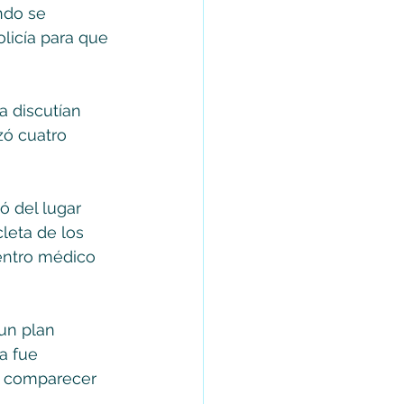
ndo se 
licía para que 
 discutían 
zó cuatro 
 del lugar 
leta de los 
centro médico 
un plan 
a fue 
á comparecer 