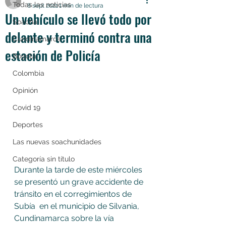
Todas las noticias
8 sept 2021
1 min de lectura
Un vehículo se llevó todo por
Soacha
delante y terminó contra una
Cundinamarca
estación de Policía
Bogotá
Colombia
Opinión
Covid 19
Deportes
Las nuevas soachunidades
Categoría sin título
Durante la tarde de este miércoles 
se presentó un grave accidente de 
tránsito en el corregimientos de 
Subía  en el municipio de Silvania, 
Cundinamarca sobre la vía 