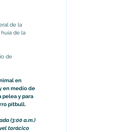
al de la 
huía de la 
io de 
animal en 
 y en medio de 
 pelea y para 
ro pitbull.
da (3:00 a.m.) 
el torácico 