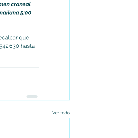
men craneal 
 mañana 5:00 
recalcar que 
542.630 hasta 
Ver todo