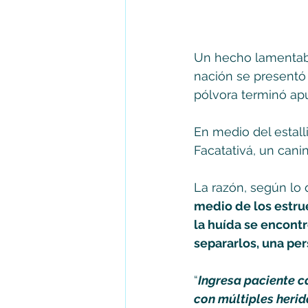
Un hecho lamentabl
nación se presentó 
pólvora terminó ap
En medio del estall
Facatativá, un cani
La razón, según lo 
medio de los estrue
la huída se encontr
separarlos, una per
“
Ingresa paciente ca
con múltiples herid