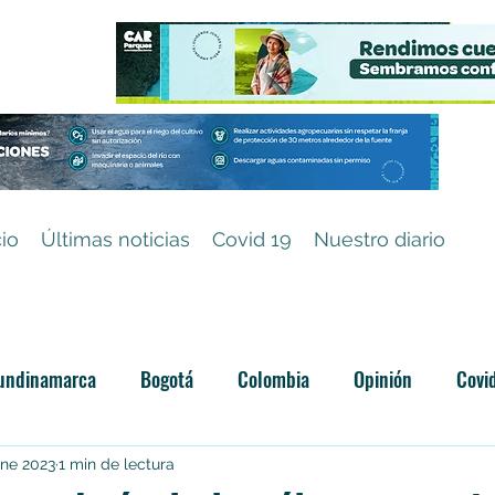
cio
Últimas noticias
Covid 19
Nuestro diario
undinamarca
Bogotá
Colombia
Opinión
Covi
Categoría sin título
ene 2023
1 min de lectura