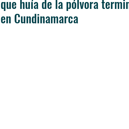
 que huía de la pólvora termi
 en Cundinamarca