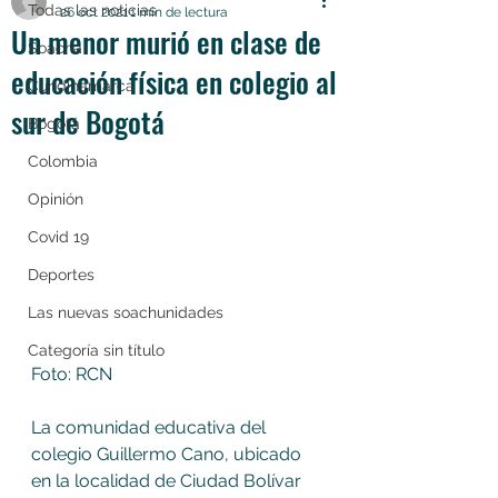
Todas las noticias
26 oct 2021
1 min de lectura
Un menor murió en clase de
Soacha
educación física en colegio al
Cundinamarca
sur de Bogotá
Bogotá
Colombia
Opinión
Covid 19
Deportes
Las nuevas soachunidades
Categoría sin título
Foto: RCN 
La comunidad educativa del 
colegio Guillermo Cano, ubicado 
en la localidad de Ciudad Bolívar  