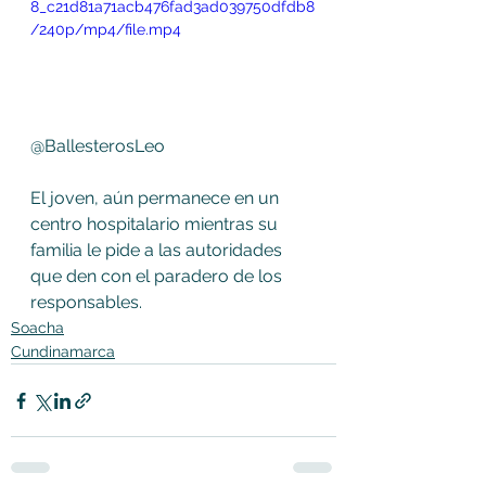
8_c21d81a71acb476fad3ad039750dfdb8
/240p/mp4/file.mp4
@BallesterosLeo
El joven, aún permanece en un 
centro hospitalario mientras su 
familia le pide a las autoridades 
que den con el paradero de los 
responsables.
Soacha
Cundinamarca