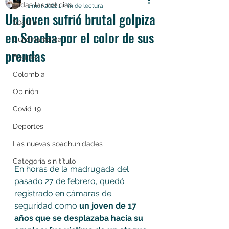
Todas las noticias
1 mar 2022
1 min de lectura
Un joven sufrió brutal golpiza
Soacha
en Soacha por el color de sus
Cundinamarca
prendas
Bogotá
Colombia
Opinión
Covid 19
Deportes
Las nuevas soachunidades
Categoría sin título
En horas de la madrugada del 
pasado 27 de febrero, quedó 
registrado en cámaras de 
seguridad como 
un joven de 17 
años que se desplazaba hacia su 