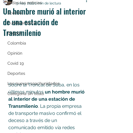
Todas las noticias
3 may 2022
1 min de lectura
Un hombre murió al interior
Soacha
de una estación de
Cundinamarca
Transmilenio
Bogotá
Colombia
Opinión
Covid 19
Deportes
Las nuevas soachunidades
Sobre la Troncal de Suba, en los 
últimos minutos 
un hombre murió 
Categoría sin título
al interior de una estación de 
Transmilenio
. La propia empresa 
de transporte masivo confirmó el 
deceso a través de un 
comunicado emitido vía redes 