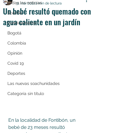
Todas las noticias
31 mar 2022
1 min de lectura
Un bebé resultó quemado con
Soacha
agua caliente en un jardín
Cundinamarca
Bogotá
Colombia
Opinión
Covid 19
Deportes
Las nuevas soachunidades
Categoría sin título
En la localidad de Fontibón, un 
bebé de 23 meses resultó 