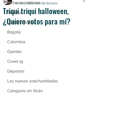
Todas las noticias
1 nov 2021
2 min de lectura
Triqui triqui halloween,
Soacha
¿Quiero votos para mí?
Cundinamarca
Bogotá
Colombia
Opinión
Covid 19
Deportes
Las nuevas soachunidades
Categoría sin título