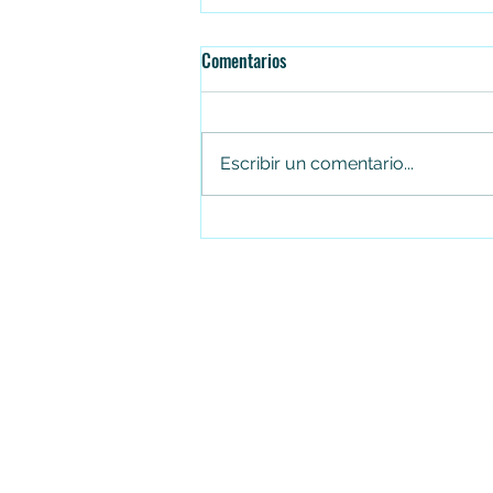
Comentarios
Escribir un comentario...
Falleció el senador Miguel Uribe
Turbay en la Fundación Santa Fe