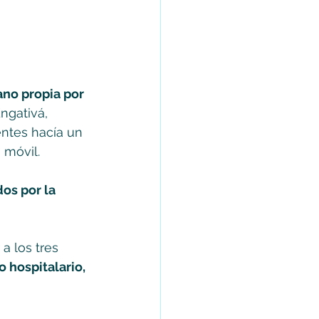
ano propia por 
Engativá, 
ntes hacía un 
 móvil.
os por la 
a los tres 
 hospitalario, 