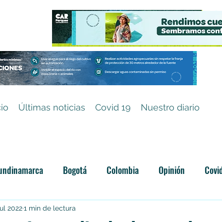
cio
Últimas noticias
Covid 19
Nuestro diario
undinamarca
Bogotá
Colombia
Opinión
Covi
Categoría sin título
jul 2022
1 min de lectura