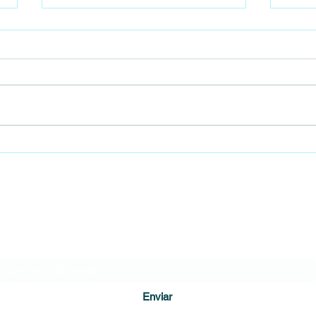
Encontraron un feto al interior del
Gobie
baño de un colegio en Bogotá
Cámar
empie
DIARIO DE CUNDINAMARCA
Formulario de suscripción
Enviar