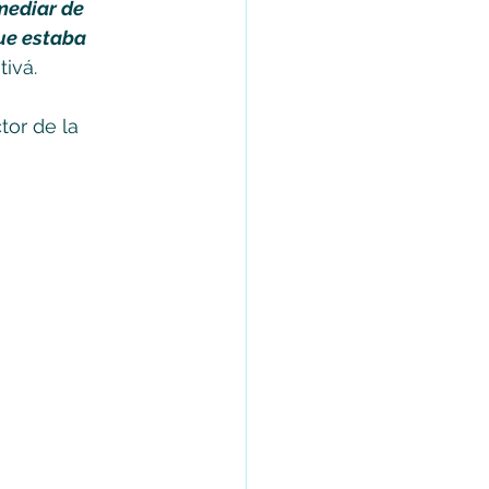
mediar de 
ue estaba 
tivá.
or de la 