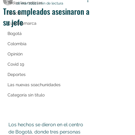
Todas las noticias
28 mar 2022
1 min de lectura
Tres empleados asesinaron a
Soacha
su jefe
Cundinamarca
Bogotá
Colombia
Opinión
Covid 19
Deportes
Las nuevas soachunidades
Categoría sin título
Los hechos se dieron en el centro 
de Bogotá, donde tres personas 