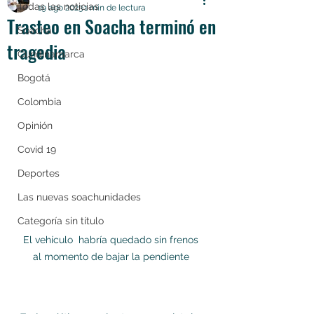
Todas las noticias
19 ago 2023
1 min de lectura
Trasteo en Soacha terminó en
Soacha
tragedia
Cundinamarca
Bogotá
Colombia
Opinión
Covid 19
Deportes
Las nuevas soachunidades
Categoría sin título
El vehículo  habría quedado sin frenos 
al momento de bajar la pendiente 