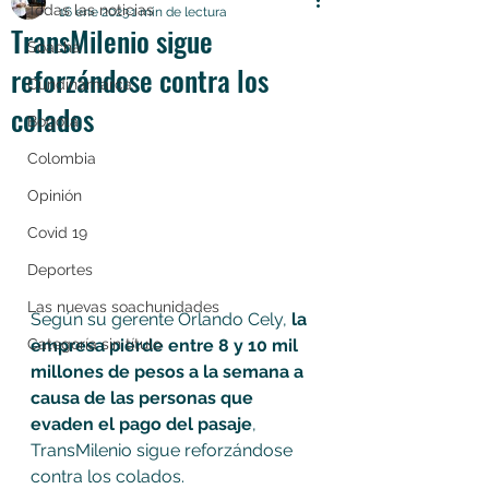
Todas las noticias
16 ene 2023
1 min de lectura
TransMilenio sigue
Soacha
reforzándose contra los
Cundinamarca
colados
Bogotá
Colombia
Opinión
Covid 19
Deportes
Las nuevas soachunidades
Según su gerente Orlando Cely, 
la 
empresa pierde entre 8 y 10 mil 
Categoría sin título
millones de pesos a la semana a 
causa de las personas que 
evaden el pago del pasaje
, 
TransMilenio sigue reforzándose 
contra los colados.