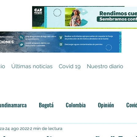
cio
Últimas noticias
Covid 19
Nuestro diario
undinamarca
Bogotá
Colombia
Opinión
Covi
Categoría sin título
iza
24 ago 2022
2 min de lectura