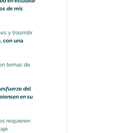
ba en estudiar 
os de mis 
s y trasmitir 
, con una 
 en temas de 
 esfuerzo del 
piensen en su 
nes requieren 
aje.