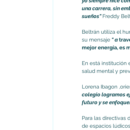
yo siempre hice com
una carrera, sin em
sueños" 
Freddy Bel
Beltrán utiliza el 
su mensaje
 " a
 tra
mejor energía, es má
En está institución
salud mental y pr
Lorena Ibagon ,orien
colegio logramos ej
futuro y se enfoquen
Para las directivas 
de espacios lúdicos