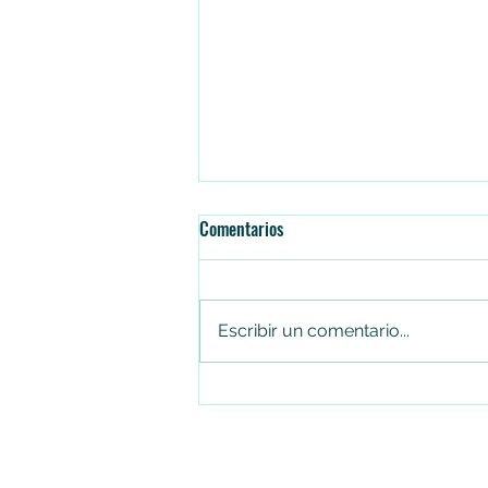
Comentarios
Escribir un comentario...
Juan Carlos Arias renuncia al
Concejo de Soacha tras cuatro
periodos consecutivos