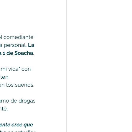
el comediante 
a personal. 
La 
a 1 de Soacha
.
 mi vida" con 
sten 
en los sueños.
sumo de drogas 
e.   
gente cree que 