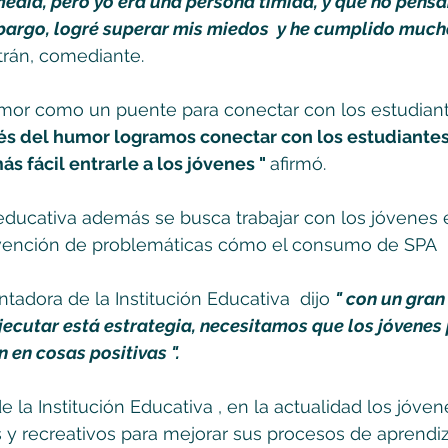
edia, pero yo era una persona tímida, y que no pensa
bargo, logré superar mis miedos  y he cumplido much
trán, comediante. 
humor como un puente para conectar con los estudiante
vés del humor logramos conectar con los estudiantes
s fácil entrarle a los jóvenes " 
afirmó. 
 educativa además se busca trabajar con los jóvenes
evención de problemáticas cómo el consumo de SPA
tadora de la Institución Educativa  dijo 
" con un gran
ecutar está estrategia, necesitamos que los jóvenes 
 en cosas positivas ". 
de la Institución Educativa , en la actualidad los jóve
 y recreativos para mejorar sus procesos de aprendiz