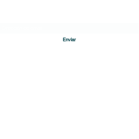
Formulario de suscripción
Enviar
direccion@diariodecundinamarca.com
3128255001
Soacha, Cundinamarca
r Guacamaya, Estudio de comunicación creativa. Guacamaya.com.c