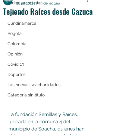
Todas las noticias
28 jul 2021
1 min de lectura
Tejiendo Raíces desde Cazuca
Soacha
Cundinamarca
Bogotá
Colombia
Opinión
Covid 19
Deportes
Las nuevas soachunidades
Categoría sin título
La fundación Semillas y Raíces, 
ubicada en la comuna 4 del 
municipio de Soacha, quienes han 