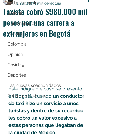
Todas las noticias
1 mar 2023
1 min de lectura
Taxista cobró $980.000 mil
Soacha
pesos por una carrera a
Cundinamarca
extranjeros en Bogotá
Bogotá
Colombia
Opinión
Covid 19
Deportes
Las nuevas soachunidades
Este indignante caso se presentó 
en Bogotá, cuando 
un conductor 
Categoría sin título
de taxi hizo un servicio a unos 
turistas y dentro de su recorrido 
les cobró un valor excesivo a 
estas personas que llegaban de 
la ciudad de México.