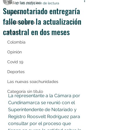
Todas las noticias
17 feb 2023
1 min de lectura
Supernotariado entregaría
Soacha
fallo sobre la actualización
Cundinamarca
catastral en dos meses
Bogotá
Colombia
Opinión
Covid 19
Deportes
Las nuevas soachunidades
Categoría sin título
La representante a la Cámara por 
Cundinamarca se reunió con el 
Superintendente de Notariado y 
Registro Roosvelt Rodríguez para 
consultar por el proceso que 