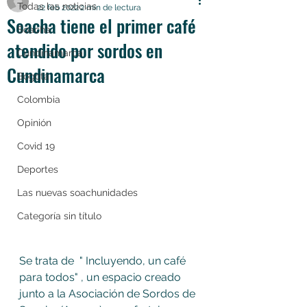
Todas las noticias
22 feb 2022
2 min de lectura
Soacha tiene el primer café
Soacha
atendido por sordos en
Cundinamarca
Cundinamarca
Bogotá
Colombia
Opinión
Covid 19
Deportes
Las nuevas soachunidades
Categoría sin título
Se trata de  " Incluyendo, un café 
para todos" , un espacio creado 
junto a la Asociación de Sordos de 