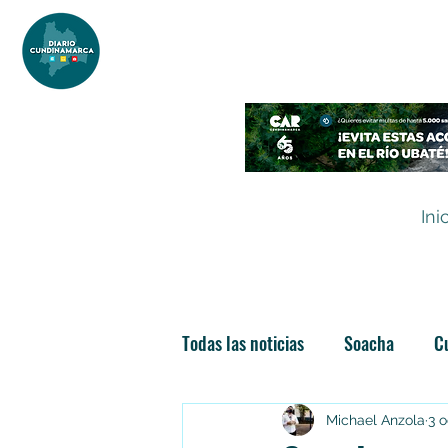
DIARIO DE CUNDINAMARCA
Independencia informativa
Ini
Todas las noticias
Soacha
C
Las nuevas soachunidades
Michael Anzola
3 o