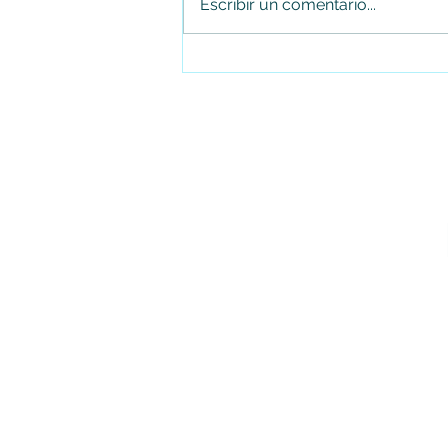
Escribir un comentario...
Juan Carlos Arias renuncia al
Concejo de Soacha tras cuatro
periodos consecutivos