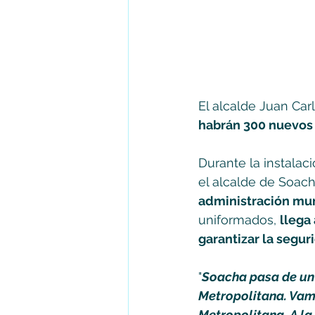
El alcalde Juan Car
habrán 300 nuevos 
Durante la instalac
el alcalde de Soach
administración muni
uniformados, 
llega
garantizar la segu
"
Soacha pasa de un 
Metropolitana. Vamo
Metropolitana. A la