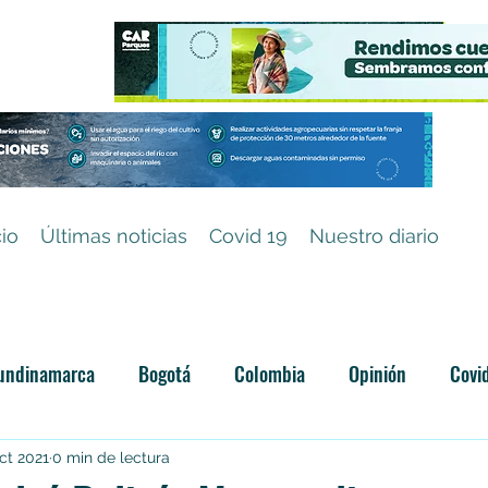
cio
Últimas noticias
Covid 19
Nuestro diario
undinamarca
Bogotá
Colombia
Opinión
Covi
Categoría sin título
ct 2021
0 min de lectura