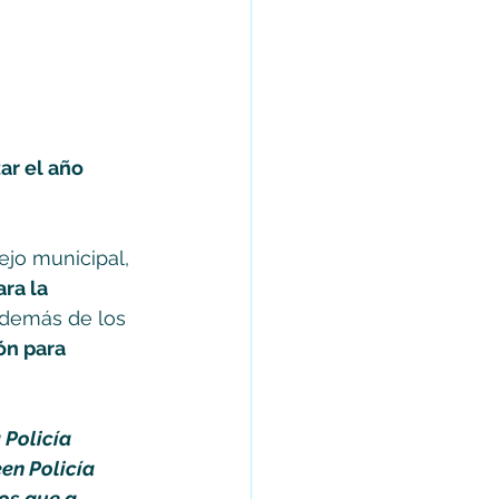
ar el año 
ejo municipal, 
ra la 
además de los 
ón para 
Policía 
en Policía 
os que a 