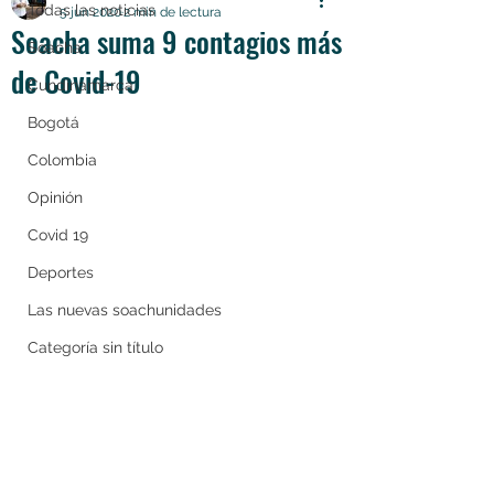
Todas las noticias
5 jun 2020
2 min de lectura
Soacha suma 9 contagios más
Soacha
de Covid-19
Cundinamarca
Bogotá
Colombia
Opinión
Covid 19
Deportes
Las nuevas soachunidades
Categoría sin título