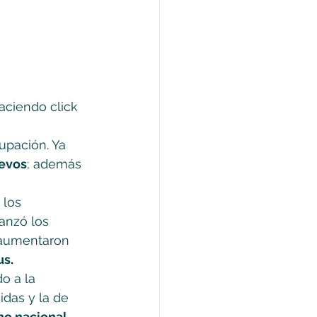
aciendo click 
upación. Ya 
uevos
; además 
 los 
anzó los 
n aumentaron 
us.
do a la 
das y la de 
o nacional, 