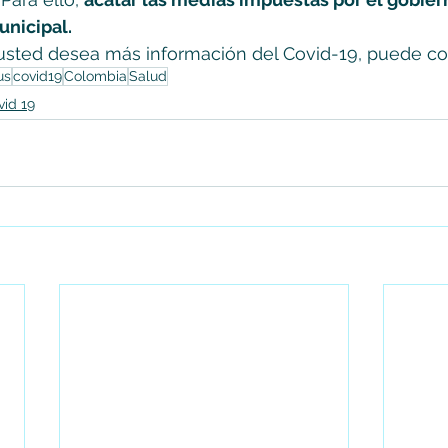
nicipal.
 usted desea más información del Covid-19, puede con
us
covid19
Colombia
Salud
vid 19