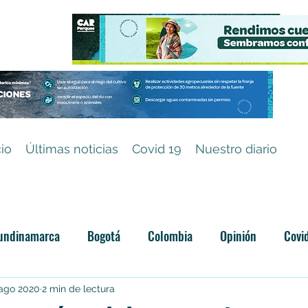
cio
Últimas noticias
Covid 19
Nuestro diario
undinamarca
Bogotá
Colombia
Opinión
Covi
Categoría sin título
 ago 2020
2 min de lectura