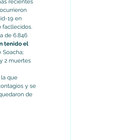
ás recientes 
ocurrieron 
id-19 en 
 facllecidos. 
a de 6.846 
n tenido el 
e Soacha; 
 y 2 muertes 
 la que 
ontagios y se 
’ quedaron de 