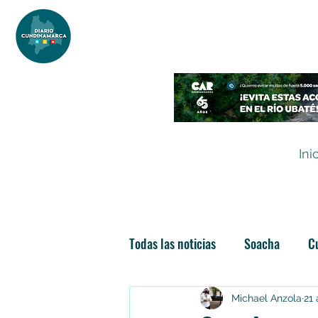
DIARIO DE CUNDINAMARCA
Independencia informativa
Ini
Todas las noticias
Soacha
C
Las nuevas soachunidades
Michael Anzola
21