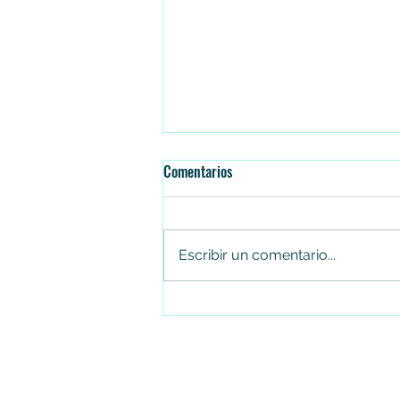
Comentarios
Escribir un comentario...
Juan Carlos Arias renuncia al
Concejo de Soacha tras cuatro
periodos consecutivos