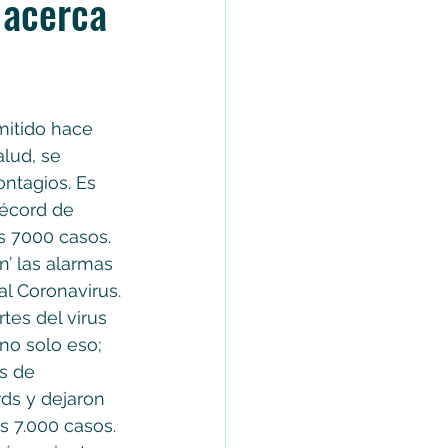
 acerca
mitido hace 
lud, se 
ntagios. Es 
écord de 
s 7000 casos.
n’ las alarmas 
l Coronavirus. 
es del virus 
 no solo eso; 
s de 
ds y dejaron 
s 7.000 casos.