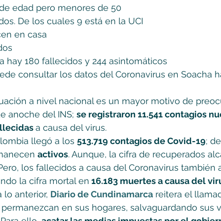
 de edad pero menores de 50
dos. De los cuales 9 está en la UCI
cen en casa
dos
a hay 180 fallecidos y 244 asintomáticos
ede consultar los datos del Coronavirus en Soacha h
situación a nivel nacional es un mayor motivo de preoc
de anoche del INS; 
se registraron 11.541 contagios n
llecidas 
a causa del virus.
lombia llegó a los 
513.719 contagios de Covid-19
; de
manecen 
activos
. Aunque, la cifra de recuperados alc
 Pero, los fallecidos a causa del Coronavirus tambié
ndo la cifra mortal en
 16.183 muertes a causa del vir
lo anterior, 
Diario de Cundinamarca
 reitera el llama
 permanezcan en sus hogares, salvaguardando sus vi
Para ello, 
acatar las medias impuestas por el gobiern