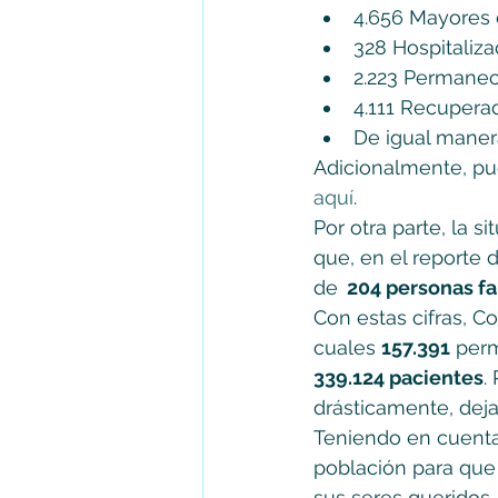
4.656 Mayores
328 Hospitaliza
2.223 Permane
4.111 Recupera
De igual maner
Adicionalmente, pu
aquí
.
Por otra parte, la 
que, en el reporte 
de
  204 personas fa
Con estas cifras, Co
cuales 
157.391
 per
339.124 pacientes
.
drásticamente, deja
Teniendo en cuenta 
población para que
sus seres queridos. 