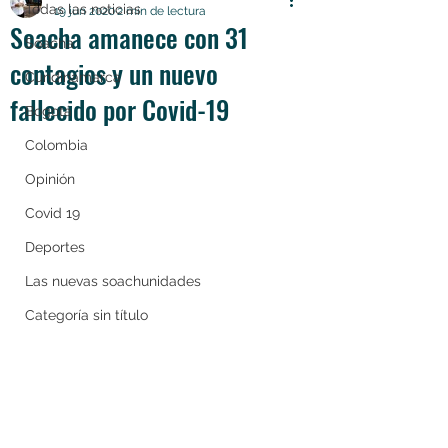
Todas las noticias
19 jun 2020
2 min de lectura
Soacha amanece con 31
Soacha
contagios y un nuevo
Cundinamarca
fallecido por Covid-19
Bogotá
Colombia
Opinión
Covid 19
Deportes
Las nuevas soachunidades
Categoría sin título