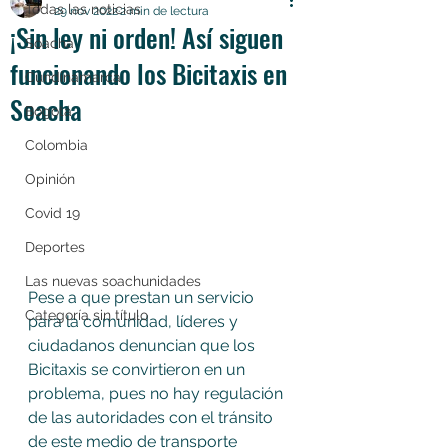
Todas las noticias
29 nov 2022
2 min de lectura
¡Sin ley ni orden! Así siguen
Soacha
funcionando los Bicitaxis en
Cundinamarca
Soacha
Bogotá
Colombia
Opinión
Covid 19
Deportes
Las nuevas soachunidades
Pese a que prestan un servicio 
Categoría sin título
para la comunidad, líderes y 
ciudadanos denuncian que los 
Bicitaxis se convirtieron en un 
problema, pues no hay regulación 
de las autoridades con el tránsito 
de este medio de transporte 