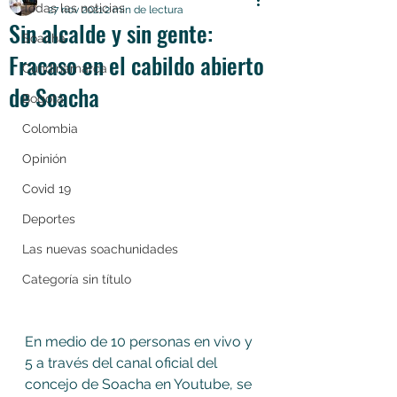
Todas las noticias
27 nov 2021
2 min de lectura
Sin alcalde y sin gente:
Soacha
Fracaso en el cabildo abierto
Cundinamarca
de Soacha
Bogotá
Colombia
Opinión
Covid 19
Deportes
Las nuevas soachunidades
Categoría sin título
En medio de 10 personas en vivo y 
5 a través del canal oficial del 
concejo de Soacha en Youtube, se 