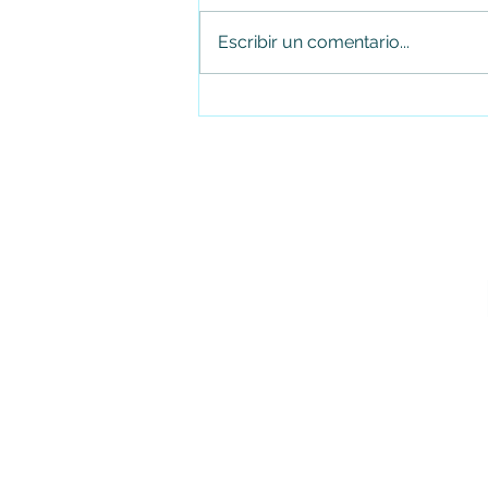
Escribir un comentario...
Juan Carlos Arias renuncia al
Concejo de Soacha tras cuatro
periodos consecutivos