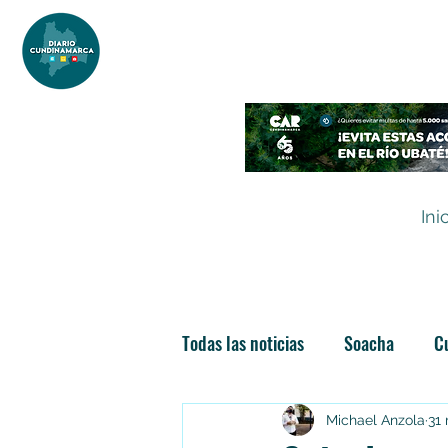
DIARIO DE CUNDINAMARCA
Independencia informativa
Ini
Todas las noticias
Soacha
C
Las nuevas soachunidades
Michael Anzola
31