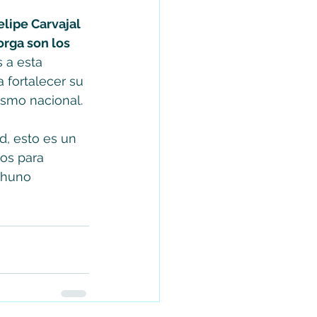
lipe Carvajal 
rga son los 
s a esta 
a fortalecer su 
ismo nacional. 
, esto es un 
os para 
chuno 