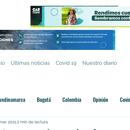
cio
Últimas noticias
Covid 19
Nuestro diario
undinamarca
Bogotá
Colombia
Opinión
Covi
Categoría sin título
 mar 2021
2 min de lectura