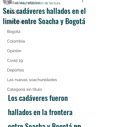
Todas las noticias
28 may 2022
1 min de lectura
Seis cadáveres hallados en el
Soacha
limite entre Soacha y Bogotá
Cundinamarca
Bogotá
Colombia
Opinión
Covid 19
Deportes
Las nuevas soachunidades
Categoría sin título
Los cadáveres fueron 
hallados en la frontera 
entre Soacha y Bogotá 
pp