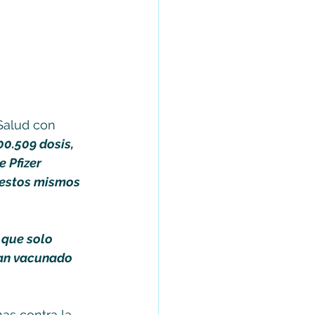
Salud con 
00.509 dosis, 
 Pfizer 
 estos mismos 
 que solo 
han vacunado  
as contra la 