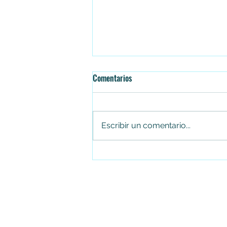
Comentarios
Escribir un comentario...
¡De Soacha para el mundo!
Amanecer Colombiano representa
a la ciudad en Portugal