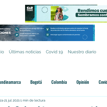
cio
Últimas noticias
Covid 19
Nuestro diario
undinamarca
Bogotá
Colombia
Opinión
Covi
Categoría sin título
iza
21 jul 2021
1 min de lectura