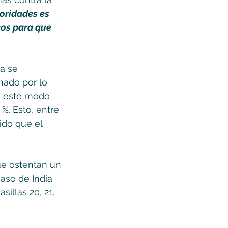
toridades es 
os para que 
a se 
nado por lo 
e este modo 
%. Esto, entre 
ido que el 
ue ostentan un 
aso de India 
sillas 20, 21, 