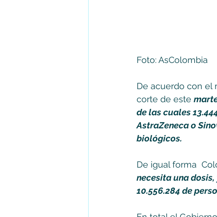
Foto: AsColombia
De acuerdo con el m
corte de este 
marte
de las cuales 13.44
AstraZeneca o Sinov
biológicos.
De igual forma  Co
necesita una dosis, 
10.556.284 de pers
En total el Gobierno