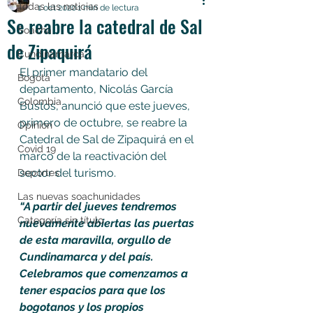
Todas las noticias
1 oct 2020
1 min de lectura
Se reabre la catedral de Sal
Soacha
de Zipaquirá
Cundinamarca
El primer mandatario del 
Bogotá
departamento, Nicolás García 
Colombia
Bustos, anunció que este jueves, 
primero de octubre, se reabre la 
Opinión
Catedral de Sal de Zipaquirá en el 
Covid 19
marco de la reactivación del 
sector del turismo.
Deportes
Las nuevas soachunidades
“A partir del jueves tendremos 
Categoría sin título
nuevamente abiertas las puertas 
de esta maravilla, orgullo de 
Cundinamarca y del país. 
Celebramos que comenzamos a 
tener espacios para que los 
bogotanos y los propios 