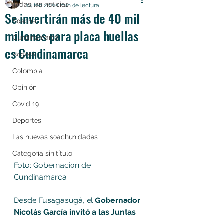
Todas las noticias
14 feb 2021
1 min de lectura
Se invertirán más de 40 mil
Soacha
millones para placa huellas
Cundinamarca
es Cundinamarca
Bogotá
Colombia
Opinión
Covid 19
Deportes
Las nuevas soachunidades
Categoría sin título
Foto: Gobernación de 
Cundinamarca
Desde Fusagasugá, el 
Gobernador 
Nicolás García invitó a las Juntas 