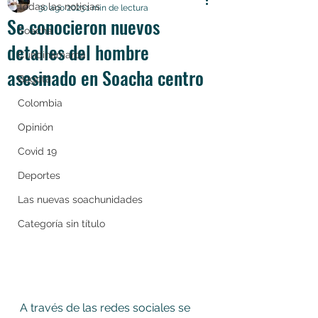
Todas las noticias
30 ago 2023
1 min de lectura
Se conocieron nuevos
Soacha
detalles del hombre
Cundinamarca
asesinado en Soacha centro
Bogotá
Colombia
Opinión
Covid 19
Deportes
Las nuevas soachunidades
Categoría sin título
A través de las redes sociales se 