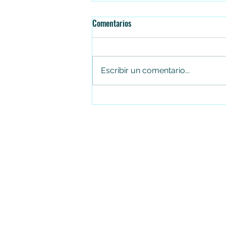
Comentarios
Escribir un comentario...
Falleció el senador Miguel Uribe
Turbay en la Fundación Santa Fe