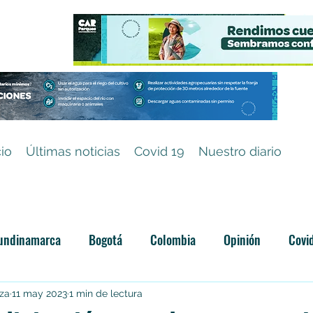
cio
Últimas noticias
Covid 19
Nuestro diario
undinamarca
Bogotá
Colombia
Opinión
Covi
Categoría sin título
iza
11 may 2023
1 min de lectura