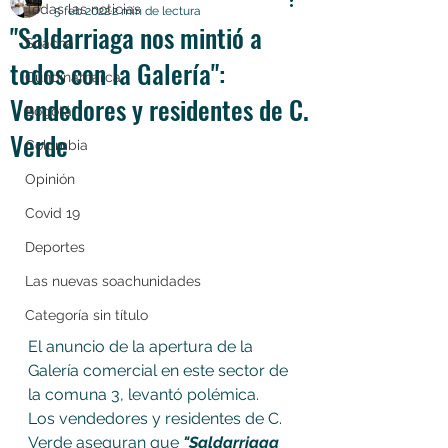
Todas las noticias
5 feb 2022
2 min de lectura
"Saldarriaga nos mintió a
Soacha
todos con la Galería":
Cundinamarca
Vendedores y residentes de C.
Bogotá
Verde
Colombia
Opinión
Covid 19
Deportes
Las nuevas soachunidades
Categoría sin título
El anuncio de la apertura de la 
Galería comercial en este sector de 
la comuna 3, levantó polémica. 
Los vendedores y residentes de C. 
Verde aseguran que 
"Saldarriaga 