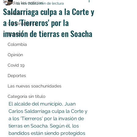
Todas las noticias
14 nov 2020
2 min de lectura
Saldarriaga culpa a la Corte y
Soacha
a los 'Tierreros' por la
Cundinamarca
invasión de tierras en Soacha
Bogotá
Colombia
Opinión
Covid 19
Deportes
Las nuevas soachunidades
Categoría sin título
El alcalde del municipio, Juan 
Carlos Saldarriaga culpa la Corte y 
a los 'Tierreros' por la invasión de 
tierras en Soacha. Según él, los 
bandidos están siendo protegidos 