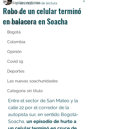
Todas las noticias
3 feb 2023
1 min de lectura
Robo de un celular terminó
Soacha
en balacera en Soacha
Cundinamarca
Bogotá
Colombia
Opinión
Covid 19
Deportes
Las nuevas soachunidades
Categoría sin título
Entre el sector de San Mateo y la 
calle 22 por el corredor de la 
autopista sur, en sentido Bogotá-
Soacha,
 un episodio de hurto a 
un celular terminó en cruce de 