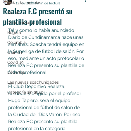
Todas las noticias
11 nov 2020
2 min de lectura
Realeza F.C presentó su
Soacha
plantilla profesional
Cundinamarca
Tal y como lo había anunciado 
Bogotá
Diario de Cundinamarca hace unas 
Colombia
semanas; Soacha tendrá equipo en 
la Superliga de fútbol de salón. Por 
Opinión
eso, mediante un acto protocolario 
Covid 19
Realeza F.C presentó su plantilla de 
fútbol profesional.
Deportes
Las nuevas soachunidades
El Club Deportivo Realeza, 
Categoría sin título
fundado y dirigido por el profesor 
Hugo Tapiero; será el equipo 
profesional de fútbol de salón de 
la Ciudad del ‘Dios Varón’. Por eso 
Realeza F.C presentó su plantilla 
profesional en la categoría 