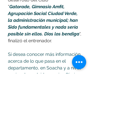
“
Gatorade, Gimnasio Amfit, 
Agrupación Social Ciudad Verde, 
la administración municipal; han 
Sido fundamentales y nada sería 
posible sin ellos. Dios los bendiga
“, 
finalizó el entrenador.
Sí desea conocer más información 
acerca de lo que pasa en el 
departamento, en Soacha y a nivel 
nacional; no olvide seguir a
 Diario 
de 
Cundinamarca
 y 
diariodecundinam
arca.com
noticias
soacha
Deportes
Equipo Profesional
Realeza F.C.