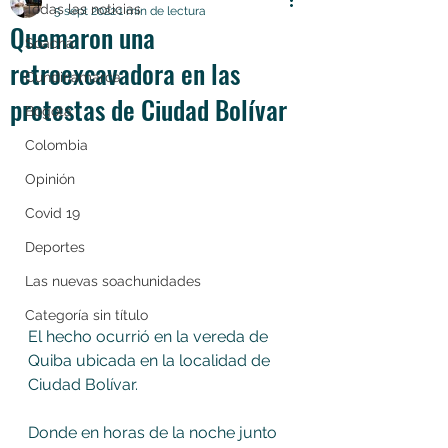
Todas las noticias
5 sept 2022
1 min de lectura
Quemaron una
Soacha
retroexcavadora en las
Cundinamarca
protestas de Ciudad Bolívar
Bogotá
Colombia
Opinión
Covid 19
Deportes
Las nuevas soachunidades
Categoría sin título
El hecho ocurrió en la vereda de 
Quiba ubicada en la localidad de 
Ciudad Bolívar.
Donde en horas de la noche junto 