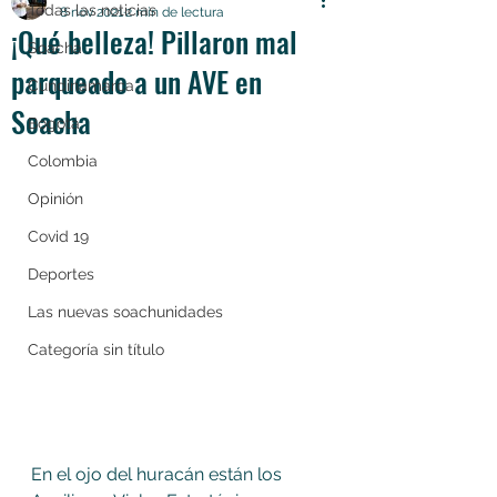
Todas las noticias
8 nov 2021
2 min de lectura
¡Qué belleza! Pillaron mal
Soacha
parqueado a un AVE en
Cundinamarca
Soacha
Bogotá
Colombia
Opinión
Covid 19
Deportes
Las nuevas soachunidades
Categoría sin título
En el ojo del huracán están los 