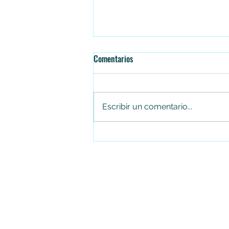
Comentarios
Escribir un comentario...
¡De Soacha para el mundo!
Amanecer Colombiano representa
a la ciudad en Portugal