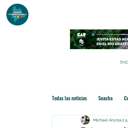
DIARIO DE CUNDINAMARCA
Independencia informativa
Ini
Todas las noticias
Soacha
C
Las nuevas soachunidades
Michael Anzola
2 j