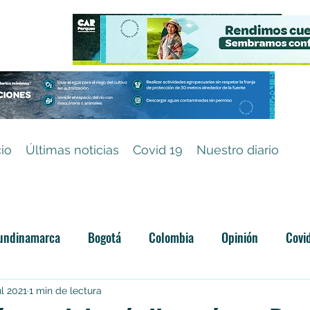
cio
Últimas noticias
Covid 19
Nuestro diario
undinamarca
Bogotá
Colombia
Opinión
Covi
Categoría sin título
ul 2021
1 min de lectura