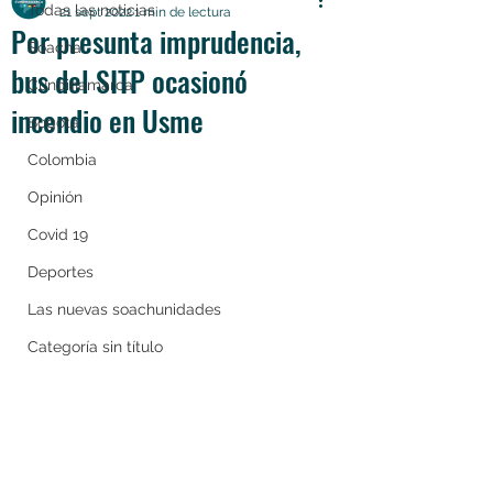
Todas las noticias
21 sept 2022
1 min de lectura
Por presunta imprudencia,
Soacha
bus del SITP ocasionó
Cundinamarca
incendio en Usme
Bogotá
Colombia
Opinión
Covid 19
Deportes
Las nuevas soachunidades
Categoría sin título