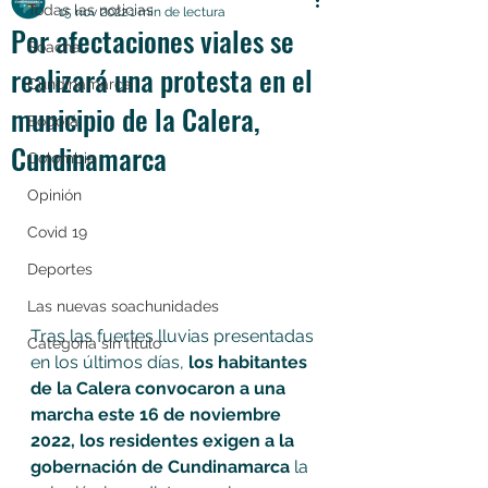
Todas las noticias
15 nov 2022
1 min de lectura
Por afectaciones viales se
Soacha
realizará una protesta en el
Cundinamarca
municipio de la Calera,
Bogotá
Cundinamarca
Colombia
Opinión
Covid 19
Deportes
Las nuevas soachunidades
Tras las fuertes lluvias presentadas 
Categoría sin título
en los últimos días, 
los habitantes 
de la Calera convocaron a una 
marcha este 16 de noviembre 
2022, los residentes exigen a la 
gobernación de Cundinamarca 
la 