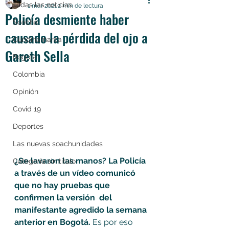
Todas las noticias
1 mar 2021
2 min de lectura
Policía desmiente haber
Soacha
causado la pérdida del ojo a
Cundinamarca
Gareth Sella
Bogotá
Colombia
Opinión
Covid 19
Deportes
Las nuevas soachunidades
¿Se lavaron las manos? La Policía 
Categoría sin título
a través de un vídeo comunicó 
que no hay pruebas que 
confirmen la versión  del 
manifestante agredido la semana 
anterior en Bogotá. 
Es por eso 