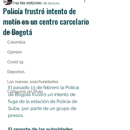
Todas las noticias
14 feb 2023
1 min de lectura
Policía frustró intento de
Soacha
motín en un centro carcelario
Cundinamarca
de Bogotá
Bogotá
Colombia
Opinión
Covid 19
Deportes
Las nuevas soachunidades
El pasado 13 de febrero la Policía 
Categoría sin título
de Bogotá frustró un intento de 
fuga de la estación de Policía de 
Suba, por parte de un grupo de 
presos. 
El reporte de las autoridades 